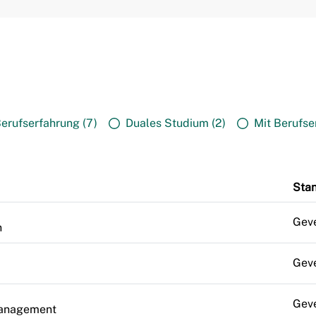
erufserfahrung (7)
Duales Studium (2)
Mit Berufse
Sta
Gev
n
Gev
Gev
management