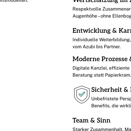
Wertschätzung im 
eitsmodellen.
Respektvolle Zusammenarb
Augenhöhe – ohne Ellenbo
Entwicklung & Kar
Individuelle Weiterbildun
vom Azubi bis Partner.
Moderne Prozesse 
Digitale Kanzlei, effizient
Beratung statt Papierkram
Sicherheit & 
Unbefristete Pers
Benefits, die wirkl
Team & Sinn
Starker Zusammenhalt, Man