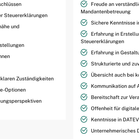
schlüssen
Freude an verständli
Mandantenbetreuung
er Steuererklärungen
Sichere Kenntnisse 
nähe und
Erfahrung in Erstel
Steuererklärungen
stellungen
Erfahrung in Gestalt
innen
Strukturierte und zu
Übersicht auch bei 
 klaren Zuständigkeiten
Kommunikation auf A
ce-Optionen
Bereitschaft zur Ve
lungsperspektiven
Offenheit für digital
Kenntnisse in DATEV
Unternehmerisches 