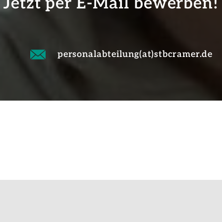
Jetzt per E-Mail bewerben!
personalabteilung(at)stbcramer.de