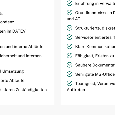
Erfahrung in Verwaltu
ng
Grundkenntnisse in 
und AO
pondenz
Strukturierte, diskr
gen im DATEV
Serviceorientiertes, 
ten und interne Abläufe
Klare Kommunikation 
icherheit und internen
Fähigkeit, Fristen z
Saubere Dokumentat
nd Umsetzung
Sehr gute MS-Office
ierte Abläufe
Teamgeist, Verantwo
 klaren Zuständigkeiten
Auftreten